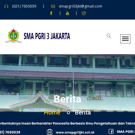
(021) 7650039
smapgri03jkt@gmail.com
Berita
Home
Berita